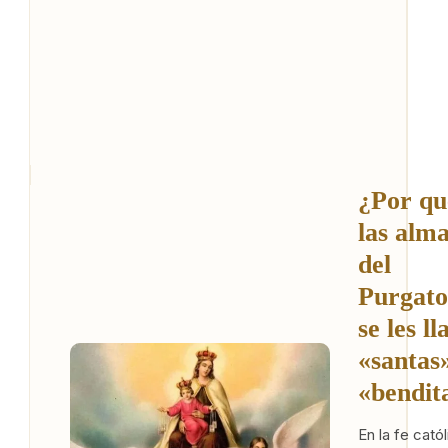
¿Por qu
las alm
del
Purgato
se les l
«santas
«bendit
En la fe catól