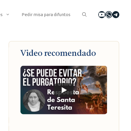
YouTube
WhatsA
Tele
es
Pedir misa para difuntos
Video recomendado