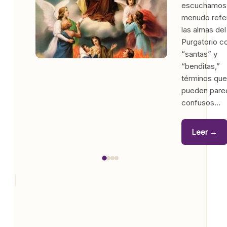
escuchamos
menudo refer
las almas del
Purgatorio 
“santas” y
“benditas,”
términos qu
pueden pare
confusos…
Leer →