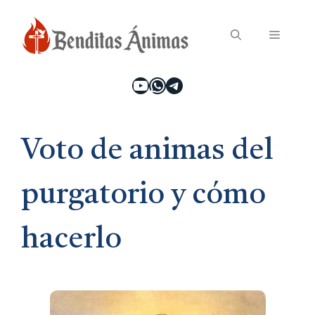
Saltar
Menú
al
contenido
YouTube
WhatsApp
Telegram
Voto de animas del
purgatorio y cómo
hacerlo