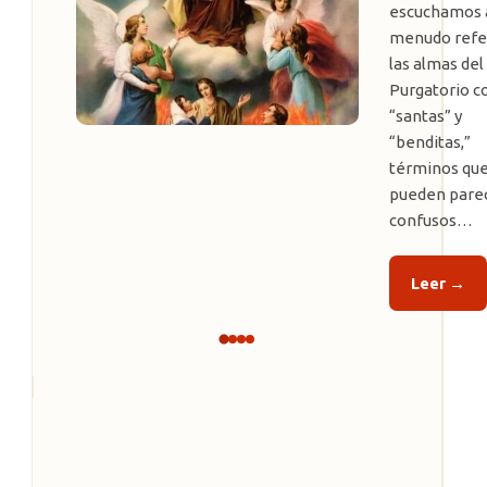
escuchamos 
menudo refer
las almas del
Purgatorio 
“santas” y
“benditas,”
términos qu
pueden pare
confusos…
Leer →