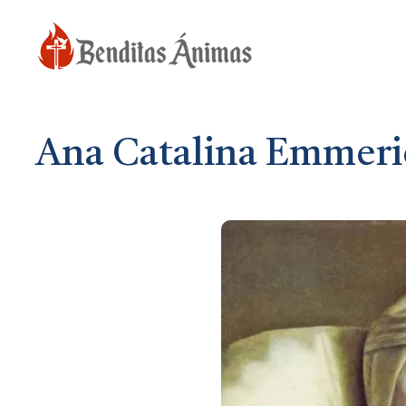
Saltar
al
contenido
Ana Catalina Emmeric