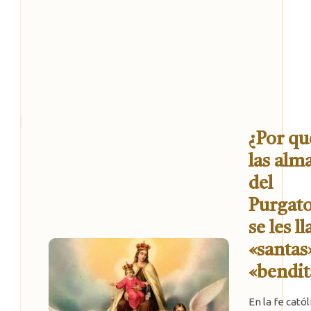
¿Por qu
las alm
del
Purgato
se les l
«santas
«bendit
En la fe catól