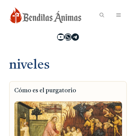
Saltar
Menú
al
contenido
YouTube
WhatsApp
Telegram
niveles
Cómo es el purgatorio