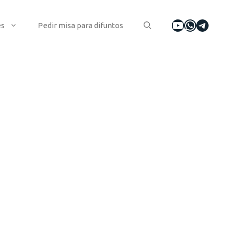
YouTube
WhatsA
Tele
es
Pedir misa para difuntos