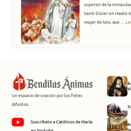
superior de la Inmacul
Saint-Dizier en Haute-
mujer de luto, que …
Le
R
d
Un espacio de oración por los fieles
difuntos.
S
Suscríbete a Católicos de María
R
l
en Youtube