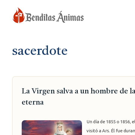
Saltar
al
contenido
sacerdote
La Virgen salva a un hombre de l
eterna
Un día de 1855 o 1856, 
visitó a Ars. Él fue du