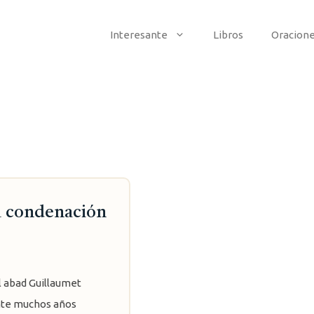
Interesante
Libros
Oracion
a condenación
el abad Guillaumet
rante muchos años