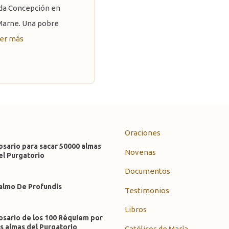
ada Concepción en
Marne. Una pobre
er más
Oraciones
osario para sacar 50000 almas
Novenas
el Purgatorio
Documentos
almo De Profundis
Testimonios
Libros
osario de los 100 Réquiem por
as almas del Purgatorio
Católicos de María