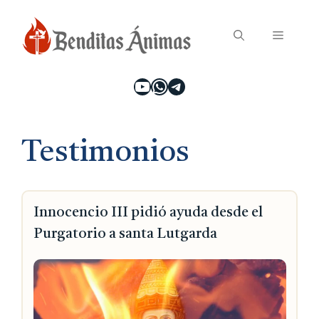
Saltar
Menú
al
contenido
YouTube
WhatsApp
Telegram
Testimonios
Innocencio III pidió ayuda desde el
Purgatorio a santa Lutgarda