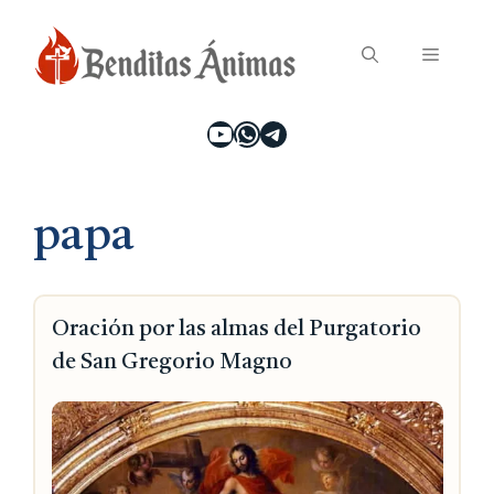
Saltar
Menú
al
contenido
YouTube
WhatsApp
Telegram
papa
Oración por las almas del Purgatorio
de San Gregorio Magno