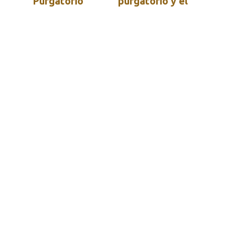
Purgatorio
purgatorio y el
revelados a
infierno según
santa Brígida
santa Faustina