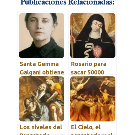
Publicaciones Relacionadas:
Santa Gemma
Rosario para
Galgani obtiene
sacar 50000
el alivio de un
almas del
alma en el
Purgatorio
Purgatorio
Los niveles del
El Cielo, el