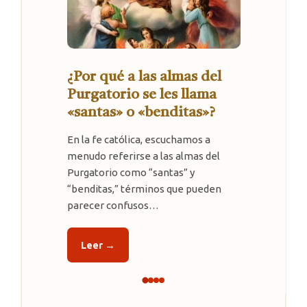
¿Se puede evitar el
Purgatorio? Respuesta de
Santa Teresita
En el Carmelo de Lisieux, la hermana
María Filomena había llegado a la
convicción de que después de su
muerte pasaría por el Purgatorio.
Cua…
Leer →