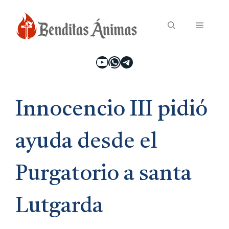
Saltar
Menú
al
contenido
YouTube
WhatsApp
Telegram
Innocencio III pidió
ayuda desde el
Purgatorio a santa
Lutgarda