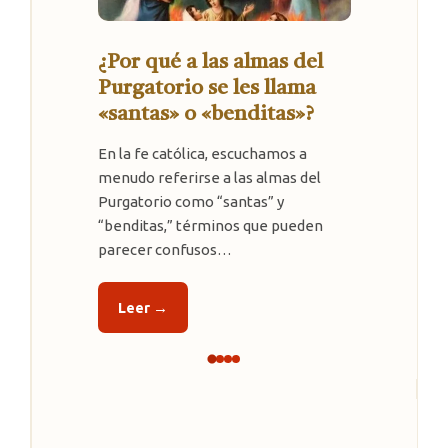
¿Se puede evitar el
Purgatorio? Respuesta de
Santa Teresita
En el Carmelo de Lisieux, la hermana
María Filomena había llegado a la
convicción de que después de su
muerte pasaría por el Purgatorio.
Cua…
Leer →