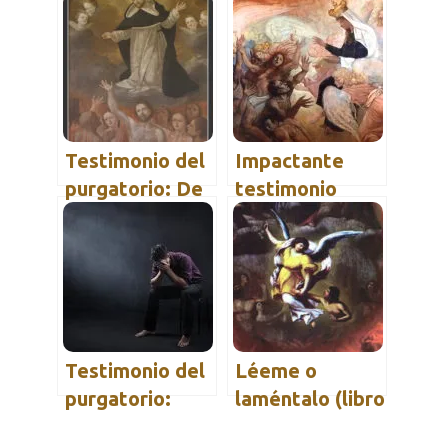
Testimonio del
Impactante
purgatorio: De
testimonio
700 años a días
sobre el
gracias al
Purgatorio
Rosario
Testimonio del
Léeme o
purgatorio:
laméntalo (libro
Larga y dura
sobre el