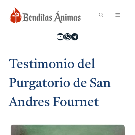
Saltar
Menú
al
contenido
YouTube
WhatsApp
Telegram
Testimonio del
Purgatorio de San
Andres Fournet